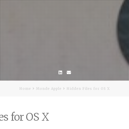
Linkedin
Email
Home
Monde Apple
Hidden Files for OS X
es for OS X