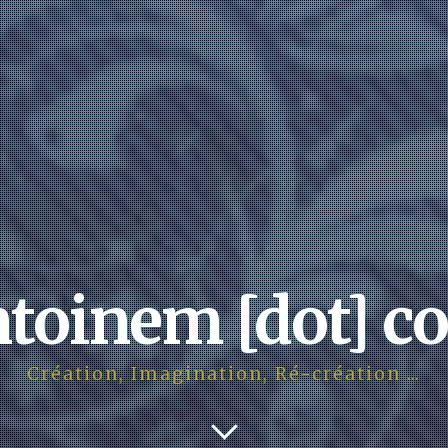
ntoinem [dot] c
Création, Imagination, Ré-création …