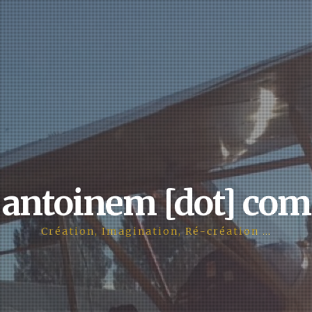
antoinem [dot] com
Création, Imagination, Ré-création …