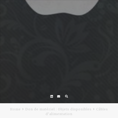
Linkedin
Email
Home
Don de matériel : Objets disponibles
Câbles
d’alimentation