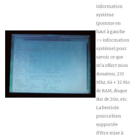
information
système
(pomme en
haut à gauche
=> information
système) pour
savoir ce que
m’a offert mon
donateur. 233
Mhz, 64 + 32 Mo
de RAM, disque
dur de 2Go, etc.
La bestiole
pourra bien
supportée
d’être mise à