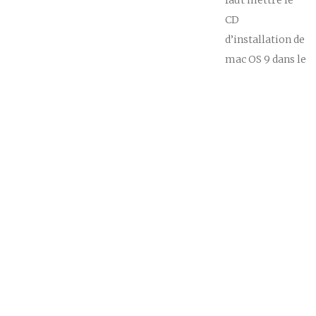
CD
d’installation de
mac OS 9 dans le
lecteur.
Redémarrer le
PowerBook et
rester appuyé
sur la touche C
après le bip. Puis
il faut lancer
“utilitaire de
disque” situé
dans le dossier
“utilitaire” lui
même à la base
du CD