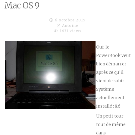
Mac OS 9
6 octobre 2015
Antoine
1631 views
Ouf, le
PowerBook veut
bien démarrer
après ce qu’il
vient de subir.
Système
actuellement
installé : 8.6
Un petit tour
tout de même
dans